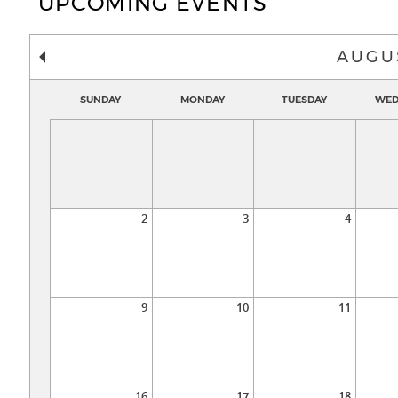
UPCOMING EVENTS
AUGU
SUNDAY
MONDAY
TUESDAY
WED
2
3
4
9
10
11
16
17
18