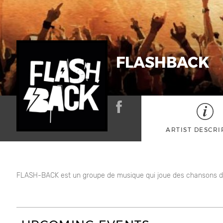
FLASHBACK
ARTIST DESCRI
FLASH-BACK est un groupe de musique qui joue des chansons du r