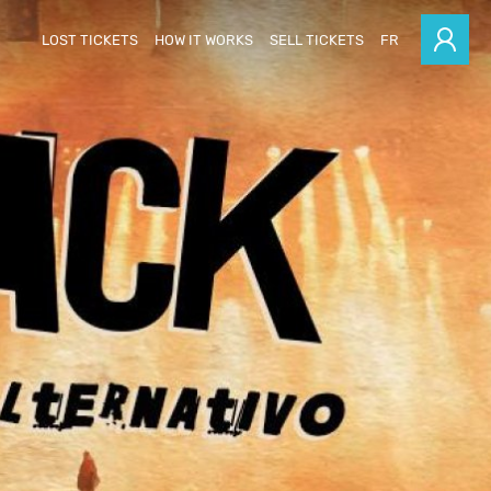
LOST TICKETS
HOW IT WORKS
SELL TICKETS
FR