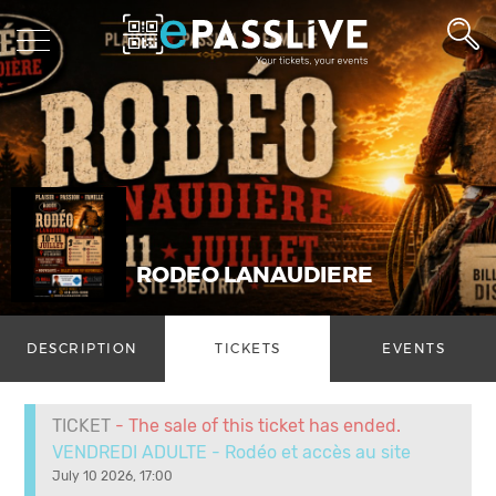
RODEO LANAUDIERE
DESCRIPTION
TICKETS
EVENTS
TICKET
- The sale of this ticket has ended.
VENDREDI ADULTE - Rodéo et accès au site
July 10 2026, 17:00