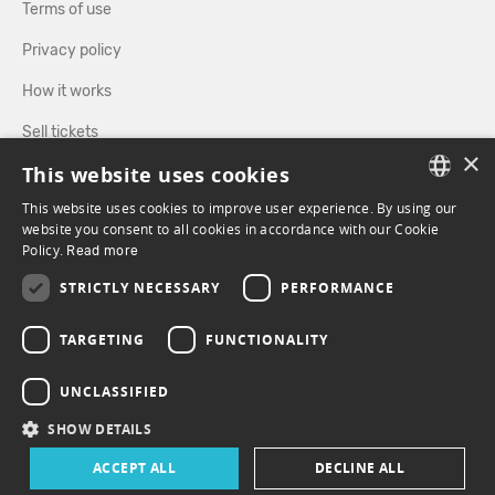
Terms of use
Privacy policy
How it works
Sell tickets
×
This website uses cookies
Directory
This website uses cookies to improve user experience. By using our
FRENCH
website you consent to all cookies in accordance with our Cookie
FOLLOW US
Policy.
Read more
ENGLISH
STRICTLY NECESSARY
PERFORMANCE
FACEBOOK
INSTAGRAM
TARGETING
FUNCTIONALITY
UNCLASSIFIED
SHOW DETAILS
ACCEPT ALL
DECLINE ALL