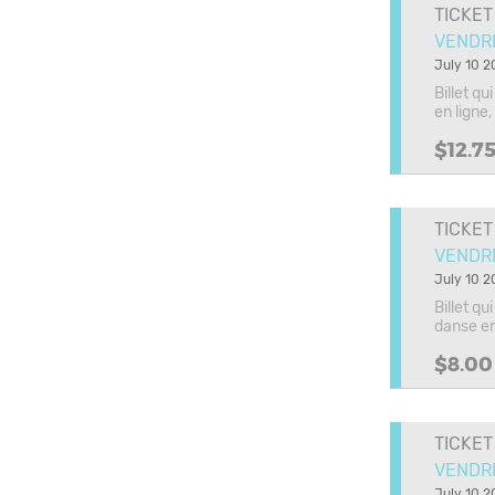
TICKET
VENDRE
July 10 2
Billet q
en ligne,
$12.7
TICKET
VENDRE
July 10 2
Billet q
danse en 
$8.00
TICKET
VENDRE
July 10 2