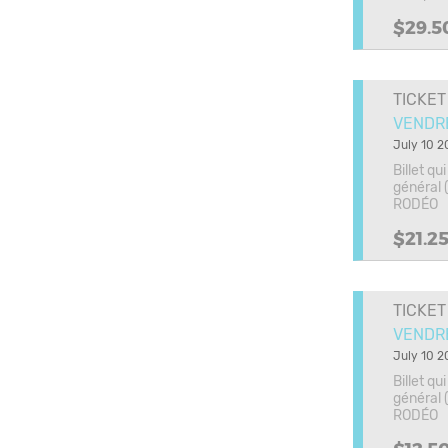
$29.5
TICKET
VENDRED
July 10 2
Billet q
général (
RODÉO
$21.2
TICKET
VENDRED
July 10 2
Billet q
général (
RODÉO