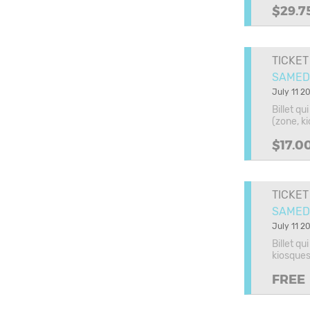
$29.7
TICKET
SAMEDI 
July 11 20
Billet q
(zone, k
$17.0
TICKET
SAMEDI 
July 11 20
Billet q
kiosques
FREE