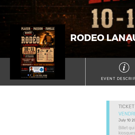
RODEO LANA
EVENT DESCRI
TICKET
VENDRE
July 10 2
Billet q
kiosques