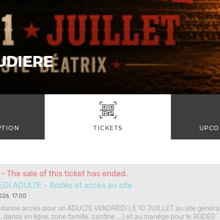
UDIERE
PTION
TICKETS
UPCO
- The sale of this ticket has ended.
DI ADULTE - Rodéo et accès au site
026, 17:00
ui donne accès pour un ADULTE VENDREDI LE 10 JUILLET au site général
, danse en ligne, zone famille, cantine ...) et au manège pour le RODÉO