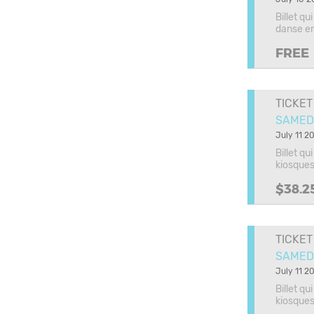
Billet q
danse en 
FREE
TICKET
SAMEDI
July 11 20
Billet q
kiosques
$38.2
TICKET
SAMEDI 
July 11 20
Billet q
kiosques