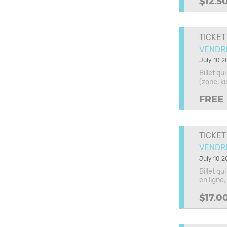
$12.5
TICKET
VENDRED
July 10 2
Billet q
(zone, k
FREE
TICKET
VENDRE
July 10 2
Billet q
en ligne,
$17.0