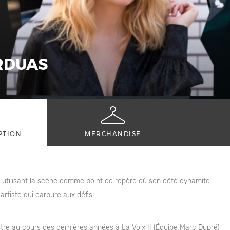
RDUAS
PTION
MERCHANDISE
 utilisant la scène comme point de repère où son côté dynamite
rtiste qui carbure aux défis.
ustre au cours des dernières années à La Voix II (Équipe Marc Dupré),