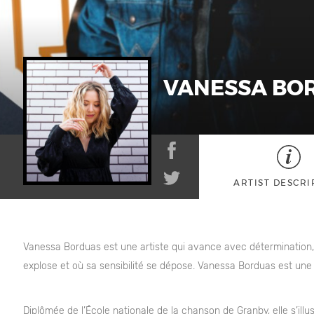
VANESSA BO
ARTIST DESCRI
Vanessa Borduas est une artiste qui avance avec détermination,
explose et où sa sensibilité se dépose. Vanessa Borduas est une a
Diplômée de l’École nationale de la chanson de Granby, elle s’ill