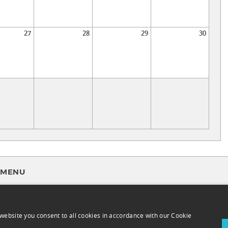
27
28
29
30
MENU
FAQ
Terms of use
website you consent to all cookies in accordance with our Cookie