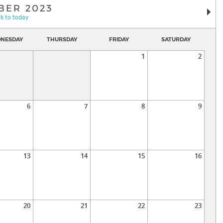
BER 2023
k to today
NESDAY
THURSDAY
FRIDAY
SATURDAY
1
2
6
7
8
9
13
14
15
16
20
21
22
23