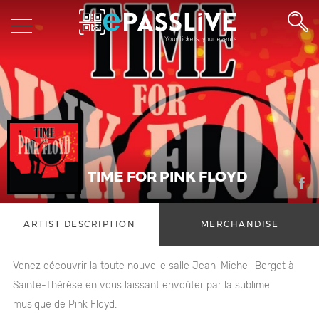
TIME FOR PINK FLOYD
ARTIST DESCRIPTION
MERCHANDISE
Venez découvrir la toute nouvelle salle Jean-Michel-Bergot à
Sainte-Thérèse en vous laissant envoûter par la sublime
musique de Pink Floyd.