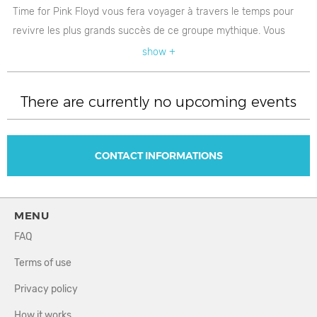
Time for Pink Floyd vous fera voyager à travers le temps pour
revivre les plus grands succès de ce groupe mythique. Vous
serez ébloui par leur fidélité musicale et vocale. Le répertoire du
show +
groupe se concentre sur ce qu'est considéré comme la
meilleure période de la discographie de Pink Floyd, soit de 1971
There are currently no upcoming events
à 1979.
Six musiciens chevronés, cumulant chacun plus de vingt ans
d'expérience comme musicien professionnel, vous
CONTACT INFORMATIONS
interpréteront les meilleurs classiques de cette légende du rock.
MENU
FAQ
Terms of use
Privacy policy
How it works