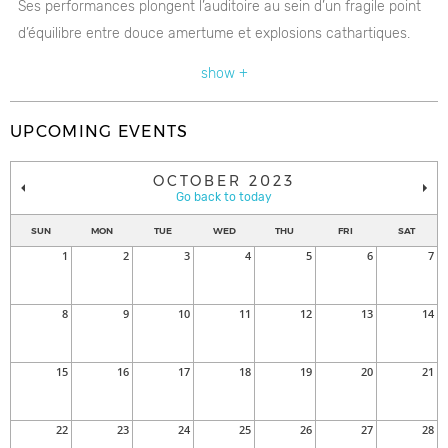
Ses performances plongent l’auditoire au sein d’un fragile point
d’équilibre entre douce amertume et explosions cathartiques.
Grand gagnant de la dernière édition des Francouvertes, le
show +
groupe poursuit sur son élan et fait tourner les têtes à travers le
Québec.
UPCOMING EVENTS
OCTOBER 2023
Go back to today
SUN
MON
TUE
WED
THU
FRI
SAT
1
2
3
4
5
6
7
8
9
10
11
12
13
14
15
16
17
18
19
20
21
22
23
24
25
26
27
28