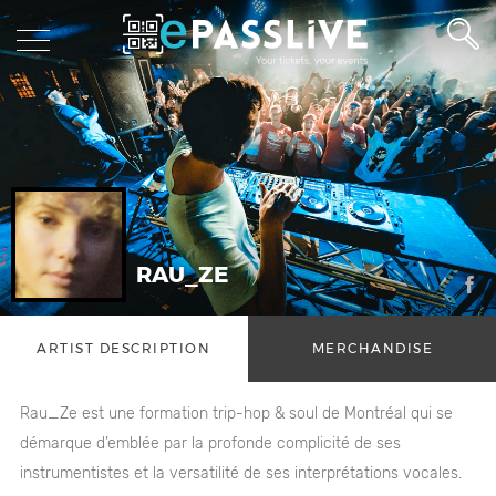
RAU_ZE
ARTIST DESCRIPTION
MERCHANDISE
Rau_Ze est une formation trip-hop & soul de Montréal qui se
démarque d’emblée par la profonde complicité de ses
instrumentistes et la versatilité de ses interprétations vocales.