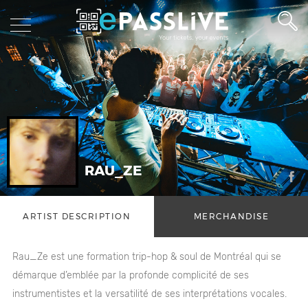
RAU_ZE
ARTIST DESCRIPTION
MERCHANDISE
Rau_Ze est une formation trip-hop & soul de Montréal qui se
démarque d’emblée par la profonde complicité de ses
instrumentistes et la versatilité de ses interprétations vocales.