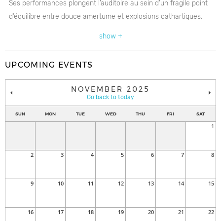
Ses performances plongent l’auditoire au sein d’un fragile point
d’équilibre entre douce amertume et explosions cathartiques.
Grand gagnant de la dernière édition des Francouvertes, le
show +
groupe poursuit sur son élan et fait tourner les têtes à travers le
Québec.
UPCOMING EVENTS
NOVEMBER 2025
Go back to today
SUN
MON
TUE
WED
THU
FRI
SAT
1
2
3
4
5
6
7
8
9
10
11
12
13
14
15
16
17
18
19
20
21
22