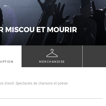
IR MISCOU ET MOURIR
RIPTION
MERCHANDISE
mois d'août. Spectacles de chansons et poésie.