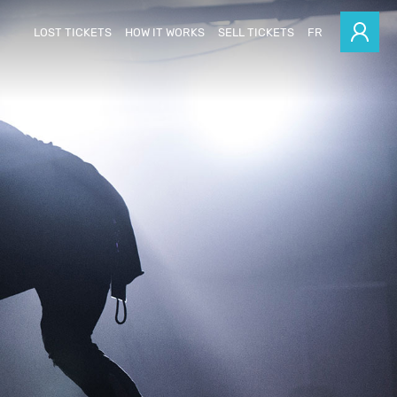
LOST TICKETS
HOW IT WORKS
SELL TICKETS
FR