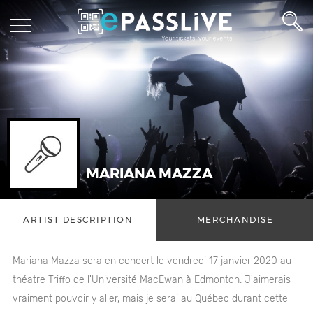
MARIANA MAZZA
ARTIST DESCRIPTION
MERCHANDISE
Mariana Mazza sera en concert le vendredi 17 janvier 2020 au
théatre Triffo de l'Université MacEwan à Edmonton. J'aimerais
vraiment pouvoir y aller, mais je serai au Québec durant cette