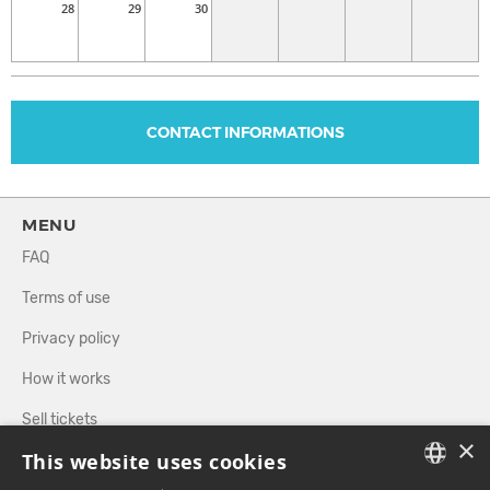
28
29
30
CONTACT INFORMATIONS
MENU
FAQ
Terms of use
Privacy policy
How it works
Sell tickets
×
This website uses cookies
Directory