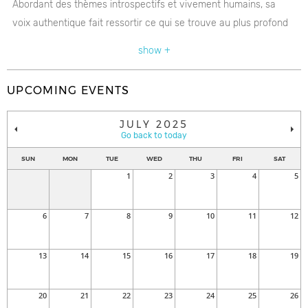
Abordant des thèmes introspectifs et vivement humains, sa
voix authentique fait ressortir ce qui se trouve au plus profond
de nos tripes autant que ce qu’il y a de plus lumineux en nous.
show +
UPCOMING EVENTS
JULY 2025
Go back to today
SUN
MON
TUE
WED
THU
FRI
SAT
1
2
3
4
5
6
7
8
9
10
11
12
13
14
15
16
17
18
19
20
21
22
23
24
25
26