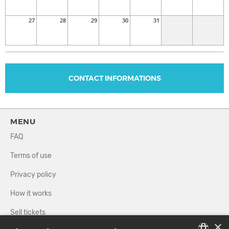
27
28
29
30
31
CONTACT INFORMATIONS
MENU
FAQ
Terms of use
Privacy policy
How it works
Sell tickets
×