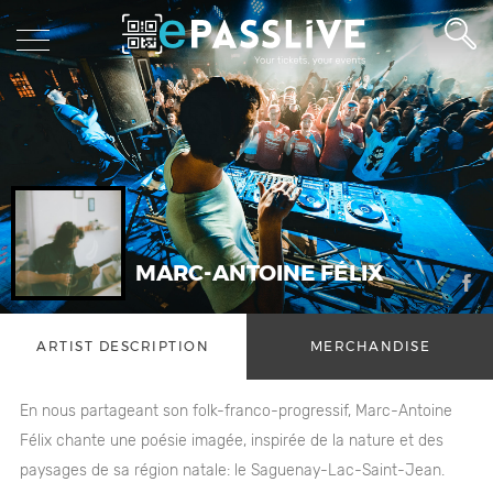
MARC-ANTOINE FÉLIX
ARTIST DESCRIPTION
MERCHANDISE
En nous partageant son folk-franco-progressif, Marc-Antoine
Félix chante une poésie imagée, inspirée de la nature et des
paysages de sa région natale: le Saguenay-Lac-Saint-Jean.