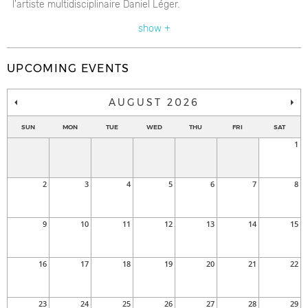
l'artiste multidisciplinaire Daniel Léger.
show +
UPCOMING EVENTS
AUGUST 2026
SUN
MON
TUE
WED
THU
FRI
SAT
1
2
3
4
5
6
7
8
9
10
11
12
13
14
15
16
17
18
19
20
21
22
23
24
25
26
27
28
29