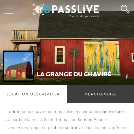
LA GRANGE DU CHAVIRÉ
LOCATION DESCRIPTION
MERCHANDISE
La Grange du chaviré est une salle de spectacle intime située
au bord de la mer à Saint-Thomas de Kent en Acadie.
L'ancienne grange de pêcheur se trouve dans la cour arrière de