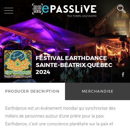
FESTIVAL EARTHDANCE
SAINTE-BÉATRIX QUÉBEC
2024
PRODUCER DESCRIPTION
MERCHANDISE
Earthdance est un événement mondial qui synchronise des
milliers de personnes autour d'une prière pour la paix.
Earthdance, c'est une conscience planétaire sur la paix et