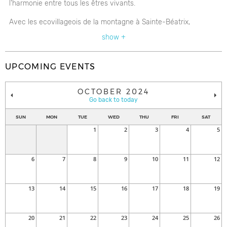
l'harmonie entre tous les êtres vivants.
Avec les ecovillageois de la montagne à Sainte-Béatrix,
Productions Lune Noire vous prépare un rassemblement familial
show +
à la 'rainbow' ⋰☾✭ qui résonnera pour la Terre et la Paix dans
le monde. Préparez-vous pour une fin de semaine de camping
UPCOMING EVENTS
en pleine nature afin de vous harmoniser avec les éléments
dans un espace libre d'expressions artistiques vivant et coloré!
OCTOBER 2024
Go back to today
Suivez notre événement sur
Facebook
SUN
MON
TUE
WED
THU
FRI
SAT
1
2
3
4
5
6
7
8
9
10
11
12
13
14
15
16
17
18
19
20
21
22
23
24
25
26