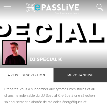
DJ SPECIAL K
ARTIST DESCRIPTION
MERCHANDISE
Préparez-vous à succomber aux rythmes irrésistibles et au
charisme indéniable du DJ Special K. Grâce à une sélection
soigneusement élaborée de mélodies énergétiques et