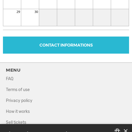
and Organic House, a promise of unforgettable evenings and
pure sonic happiness.
29
30
CONTACT INFORMATIONS
MENU
FAQ
Terms of use
Privacy policy
How it works
Sell tickets
×