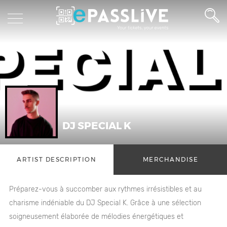
DJ SPECIAL K
ARTIST DESCRIPTION
MERCHANDISE
Préparez-vous à succomber aux rythmes irrésistibles et au
charisme indéniable du DJ Special K. Grâce à une sélection
soigneusement élaborée de mélodies énergétiques et