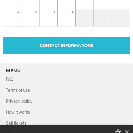
and Organic House, a promise of unforgettable evenings and
pure sonic happiness.
28
29
30
31
CONTACT INFORMATIONS
MENU
FAQ
Terms of use
Privacy policy
How it works
Sell tickets
×