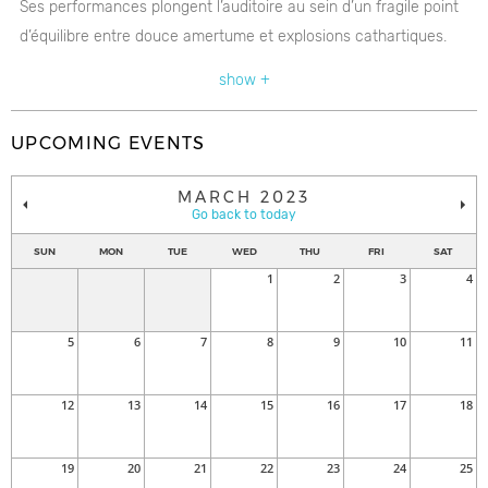
Ses performances plongent l’auditoire au sein d’un fragile point
d’équilibre entre douce amertume et explosions cathartiques.
Grand gagnant de la dernière édition des Francouvertes, le
show +
groupe poursuit sur son élan et fait tourner les têtes à travers le
Québec.
UPCOMING EVENTS
MARCH 2023
Go back to today
SUN
MON
TUE
WED
THU
FRI
SAT
1
2
3
4
5
6
7
8
9
10
11
12
13
14
15
16
17
18
19
20
21
22
23
24
25