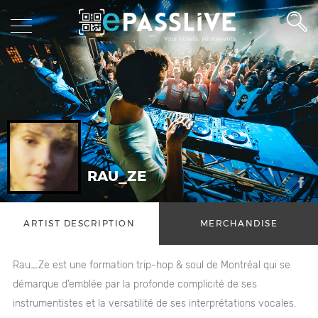
RAU_ZE
ARTIST DESCRIPTION
MERCHANDISE
Rau_Ze est une formation trip-hop & soul de Montréal qui se
démarque d’emblée par la profonde complicité de ses
instrumentistes et la versatilité de ses interprétations vocales.