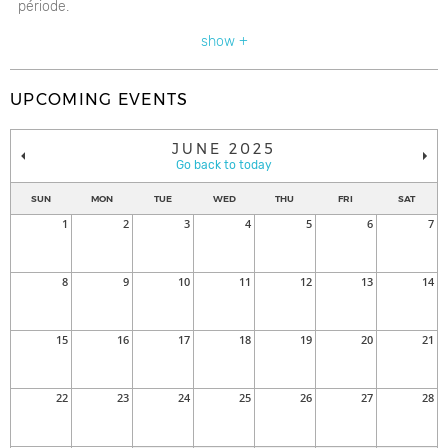
période.
show +
UPCOMING EVENTS
JUNE 2025
Go back to today
SUN
MON
TUE
WED
THU
FRI
SAT
1
2
3
4
5
6
7
8
9
10
11
12
13
14
15
16
17
18
19
20
21
22
23
24
25
26
27
28