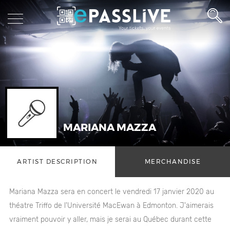
MARIANA MAZZA
ARTIST DESCRIPTION
MERCHANDISE
Mariana Mazza sera en concert le vendredi 17 janvier 2020 au
théatre Triffo de l'Université MacEwan à Edmonton. J'aimerais
vraiment pouvoir y aller, mais je serai au Québec durant cette