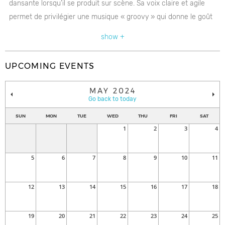
dansante lorsqu’il se produit sur scène. Sa voix claire et agile
permet de privilégier une musique « groovy » qui donne le goût
de sourire et de taper du pied. Avec de petits accents souls, ce
show +
EP se veut dansant, tout en abordant des thèmes avec
profondeur et sincérité.
UPCOMING EVENTS
MAY 2024
Go back to today
SUN
MON
TUE
WED
THU
FRI
SAT
1
2
3
4
5
6
7
8
9
10
11
12
13
14
15
16
17
18
19
20
21
22
23
24
25