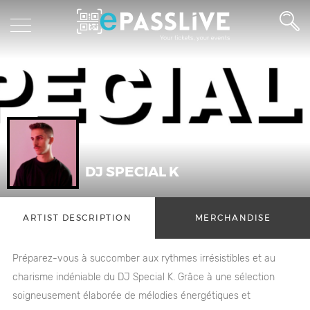
DJ SPECIAL K
ARTIST DESCRIPTION
MERCHANDISE
Préparez-vous à succomber aux rythmes irrésistibles et au
charisme indéniable du DJ Special K. Grâce à une sélection
soigneusement élaborée de mélodies énergétiques et