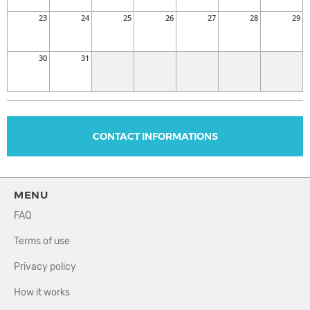
and Organic House, a promise of unforgettable evenings and
23
24
25
26
27
28
29
pure sonic happiness.
30
31
CONTACT INFORMATIONS
MENU
FAQ
Terms of use
Privacy policy
How it works