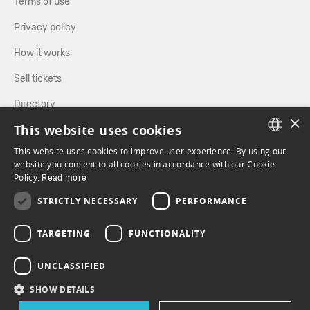
Terms of use
Privacy policy
How it works
Sell tickets
Directory
×
This website uses cookies
FOLLOW US
This website uses cookies to improve user experience. By using our
FRENCH
website you consent to all cookies in accordance with our Cookie
Policy.
Read more
ENGLISH
FACEBOOK
INSTAGRAM
STRICTLY NECESSARY
PERFORMANCE
TARGETING
FUNCTIONALITY
UNCLASSIFIED
SHOW DETAILS