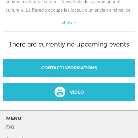
comme mandat de soutenir l'ensemble de la communauté
culturelle. Le Paradis occupe les locaux d'un ancien cinéma, ce
qui contribue à offrir une expérience hors du commun!
show +
http://www.coop-paradis.com/
There are currently no upcoming events
CONTACT INFORMATIONS
VIDEO
MENU
FAQ