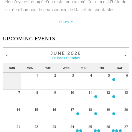
BoulZeye est équipé d'un resto-pub animé. Celui-ci est l'hôte de
soirée d'humour, de chansonnier, de DJs et de spectacles
hommages.
show +
UPCOMING EVENTS
Découvrez-en plus dès maintenant.
JUNE 2026
www.boulzeye.ca
Go back to today
SUN
MON
TUE
WED
THU
FRI
SAT
1
2
3
4
5
6
7
8
9
10
11
12
13
14
15
16
17
18
19
20
21
22
23
24
25
26
27