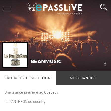
BEANMUSIC
PRODUCER DESCRIPTION
MERCHANDISE
Une grande première au Québec :
Le PANTHÉON du country