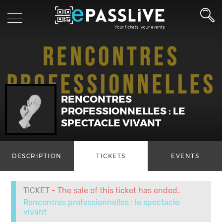
RENCONTRES
PROFESSIONNELLES : LE
SPECTACLE VIVANT
DESCRIPTION
TICKETS
EVENTS
TICKET
- The sale of this ticket has ended.
Rencontres professionnelles : le spectacle
vivant