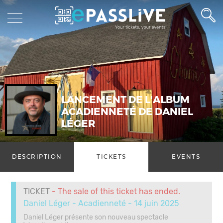
LANCEMENT DE L'ALBUM
ACADIENNETÉ DE DANIEL
LÉGER
DESCRIPTION
TICKETS
EVENTS
TICKET
- The sale of this ticket has ended.
Daniel Léger - Acadienneté - 14 juin 2025
Daniel Léger présente son nouveau spectacle