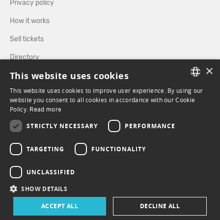
Privacy policy
How it works
Sell tickets
Directory
×
This website uses cookies
FOLLOW US
This website uses cookies to improve user experience. By using our
FRENCH
website you consent to all cookies in accordance with our Cookie
Policy.
Read more
ENGLISH
FACEBOOK
INSTAGRAM
STRICTLY NECESSARY
PERFORMANCE
TARGETING
FUNCTIONALITY
UNCLASSIFIED
SHOW DETAILS
ACCEPT ALL
DECLINE ALL