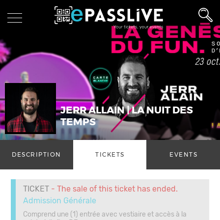
JERR ALLAIN | LA NUIT DES
TEMPS
DESCRIPTION
TICKETS
EVENTS
TICKET
- The sale of this ticket has ended.
Admission Générale
Comprend une (1) entrée avec vestiaire et accès à la