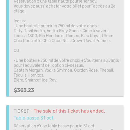
Réservation d'une table haute pour le 1er nov.
Vous devez aussi acheter votre billet pour l'accès au 2e
étage.
Inclus:
-Une bouteille premium 750 ml de votre choix:
Dirty Devil Vodka, Vodka Grey Goose, Ciroc à saveur,
Téquila 1800, Gin Hendricks, Romeo, Bleu Royal, Rhum
Chic Choc et le Chic Choc Noir, Crown Royal Pomme.
OU
-Une bouteille 750 ml de votre choix et/ou items suivants
pour l'équivalent de l'option ci-dessus:
Captain Morgan, Vodka Smirnoff, Gordon Rose, Fireball,
Téquila Hornitos.
Bière, Smirnoff Ice, Rev.
$363.23
TICKET
- The sale of this ticket has ended.
Table basse 31 oct.
Réservation d'une table basse pour le 31 oct.