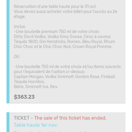
Réservation d'une table haute pour le 31 oct.
Vous devez aussi acheter votre billet pour l'accès au 2e
étage.
Inclus:
-Une bouteille premium 750 ml de votre choix:
Dirty Devil Vodka, Vodka Grey Goose, Ciroc à saveur,
Téquila 1800, Gin Hendricks, Romeo, Bleu Royal, Rhum
Chic Choc et le Chic Choc Noir, Crown Royal Pomme.
OU
-Une bouteille 750 ml de votre choix et/ou items suivants
pour l'équivalent de l'option ci-dessus:
Captain Morgan, Vodka Smirnoff, Gordon Rose, Fireball,
Téquila Hornitos.
Bière, Smirnoff Ice, Rev.
$363.23
TICKET
- The sale of this ticket has ended.
Table haute 1er nov.