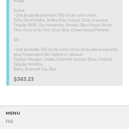
étage.
Inclus:
-Une bouteille premium 750 ml de votre choix:
Dirty Devil Vodka, Vodka Grey Goose, Ciroc à saveur,
Téquila 1800, Gin Hendricks, Romeo, Bleu Royal, Rhum
Chic Choc et le Chic Choc Noir, Crown Royal Pomme.
OU
-Une bouteille 750 ml de votre choix et/ou items suivants
pour l'équivalent de l'option ci-dessus:
Captain Morgan, Vodka Smirnoff, Gordon Rose, Fireball,
Téquila Hornitos.
Bière, Smirnoff Ice, Rev.
$363.23
MENU
FAQ