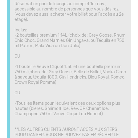
Réservation pour le lounge au complet 1er nov.,
accessible au nombre de personnes que vous désirez
(vous devez aussi acheter votre billet pour l'accès au 2e
étage).
Inclus:
-2 bouteilles premium 1.14L (choix de: Grey Goose, Rhum
Chic Choc, Grand Marnier, Gin Ungava, ou Téquila en 750
ml Patron, Mala Vida ou Don Julio)
OU
-1 bouteille Veuve Cliquot 1.5L et une bouteille premium
750 ml (choix de: Grey Goose, Belle de Brillet, Vodka Ciroc
à saveur, téquila 1800, Gin Hendricks, Bleu Royal, Romeo,
Crown Royal Pomme)
OU
-Tous les items pour l'équivalent des deux options plus
hautes (bières, Smirnoff Ice, Rev, JP Chenet Ice,
Champagne 750 ml Veuve Cliquot ou Henriot)
**LES AUTRES CLIENTS AURONT ACCÈS AUX STEPS
POUR DANSER, VOUS NE POUVEZ PAS EMPÊCHER LE