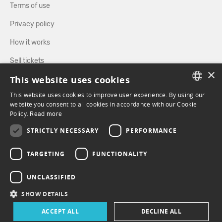
Terms of use
Privacy policy
How it works
Sell tickets
×
This website uses cookies
Directory
This website uses cookies to improve user experience. By using our
FRENCH
website you consent to all cookies in accordance with our Cookie
FOLLOW US
Policy.
Read more
ENGLISH
STRICTLY NECESSARY
PERFORMANCE
FACEBOOK
INSTAGRAM
TARGETING
FUNCTIONALITY
UNCLASSIFIED
SHOW DETAILS
ACCEPT ALL
DECLINE ALL