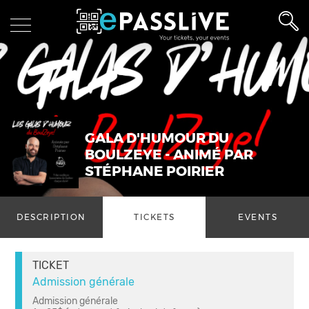
GALA D'HUMOUR DU
BOULZEYE - ANIMÉ PAR
STÉPHANE POIRIER
DESCRIPTION
TICKETS
EVENTS
TICKET
Admission générale
Admission générale