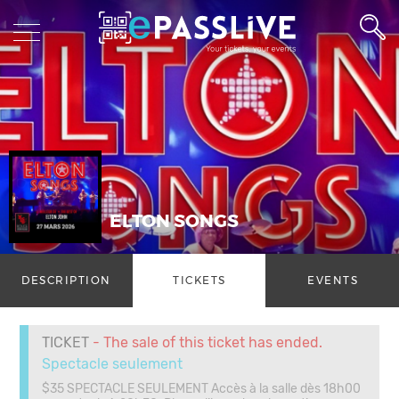
ELTON SONGS
DESCRIPTION
TICKETS
EVENTS
TICKET
- The sale of this ticket has ended.
Spectacle seulement
$35 SPECTACLE SEULEMENT Accès à la salle dès 18h00