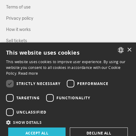
Terms of use
Privacy policy
How it works
Sell tickets
×
This website uses cookies
Directory
This website uses cookies to improve user experience. By using our
FRENCH
website you consent to all cookies in accordance with our Cookie
FOLLOW US
Policy.
Read more
ENGLISH
STRICTLY NECESSARY
PERFORMANCE
FACEBOOK
INSTAGRAM
TARGETING
FUNCTIONALITY
UNCLASSIFIED
SHOW DETAILS
ACCEPT ALL
DECLINE ALL