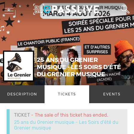
25 ANS DU GRENIER
MUSIQUE - LES SOIRS D'ÉTÉ
DU GRENIER MUSIQUE
DESCRIPTION
TICKETS
EVENTS
TICKET
- The sale of this ticket has ended.
25 ans du Grenier musique - Les Soirs d'été du
Grenier musique