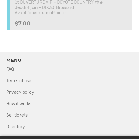
🐺 OUVERTURE VIP – COYOTE COUNTRY 🤠🔥
Jeudi 4 juin – DIX30, Brossard
Avant l’ouverture officielle…
$7.00
MENU
FAQ
Terms of use
Privacy policy
How it works
Sell tickets
Directory