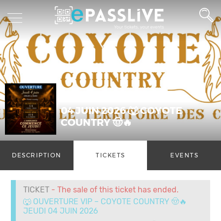
04 JUIN 2026 🐺 COYOTE
COUNTRY 🤠🔥
DESCRIPTION
TICKETS
EVENTS
TICKET
- The sale of this ticket has ended.
🐺 OUVERTURE VIP – COYOTE COUNTRY 🤠🔥
JEUDI 04 JUIN 2026