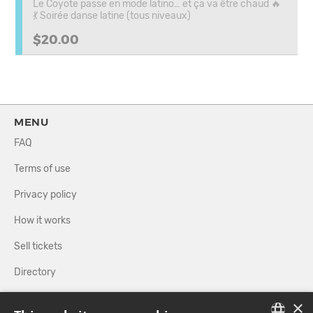
Le Coyote passe en mode latino… et ça va être chaud 🔥
💃 Soirée danse latine (tous niveaux)
$20.00
MENU
FAQ
Terms of use
Privacy policy
How it works
Sell tickets
Directory
×