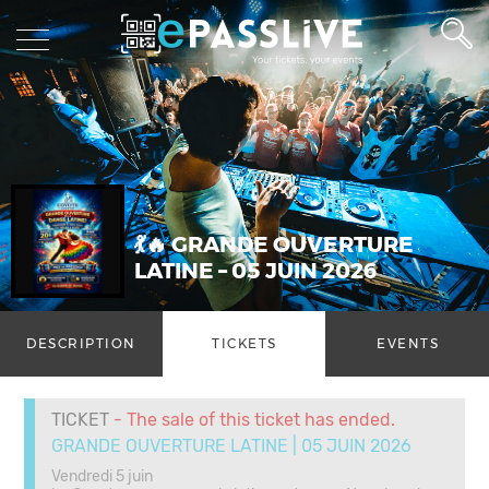
💃🔥 GRANDE OUVERTURE
LATINE – 05 JUIN 2026
DESCRIPTION
TICKETS
EVENTS
TICKET
- The sale of this ticket has ended.
GRANDE OUVERTURE LATINE | 05 JUIN 2026
Vendredi 5 juin