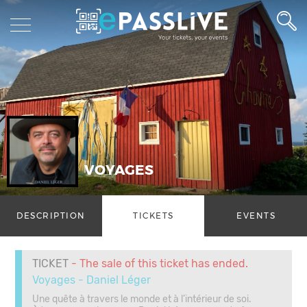
VOYAGES
DESCRIPTION
TICKETS
EVENTS
TICKET
- The sale of this ticket has ended.
Voyages - Daniel Léger
Une quête à travers le monde et à l’intérieur de soi.