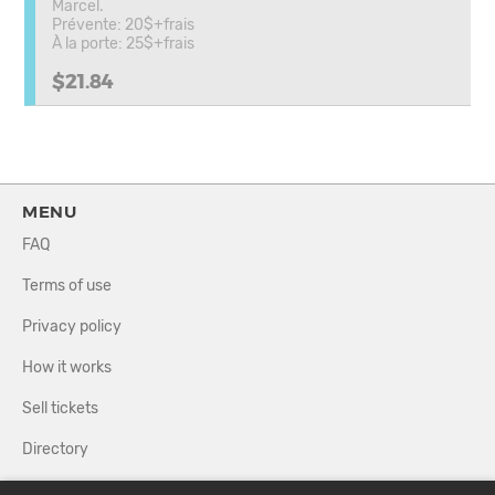
Marcel.
Prévente: 20$+frais
À la porte: 25$+frais
$21.84
MENU
FAQ
Terms of use
Privacy policy
How it works
Sell tickets
Directory