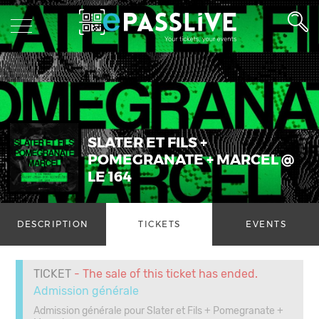
SLATER ET FILS +
POMEGRANATE + MARCEL @
LE 164
DESCRIPTION
TICKETS
EVENTS
TICKET
- The sale of this ticket has ended.
Admission générale
Admission générale pour Slater et Fils + Pomegranate +