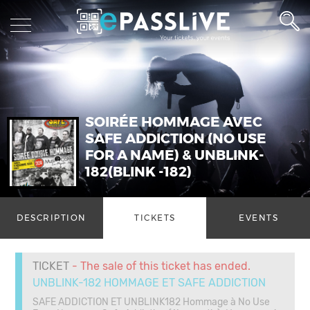
SOIRÉE HOMMAGE AVEC
SAFE ADDICTION (NO USE
FOR A NAME) & UNBLINK-
182(BLINK -182)
DESCRIPTION
TICKETS
EVENTS
TICKET
- The sale of this ticket has ended.
UNBLINK-182 HOMMAGE ET SAFE ADDICTION
SAFE ADDICTION ET UNBLINK182 Hommage à No Use