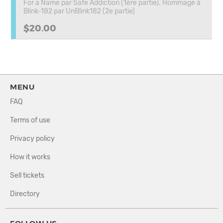
For a Name par Safe Addiction (1ère partie). Hommage à
Blink-182 par UnBlink182 (2e partie)
$20.00
MENU
FAQ
Terms of use
Privacy policy
How it works
Sell tickets
Directory