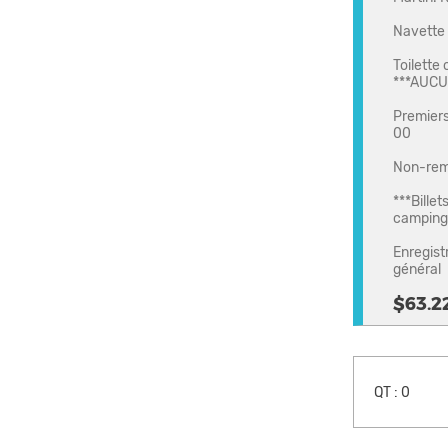
Navette 
Toilette
***AUCU
Premiers 
00
Non-rem
***Billet
camping
Enregist
général
$63.2
QT :
0