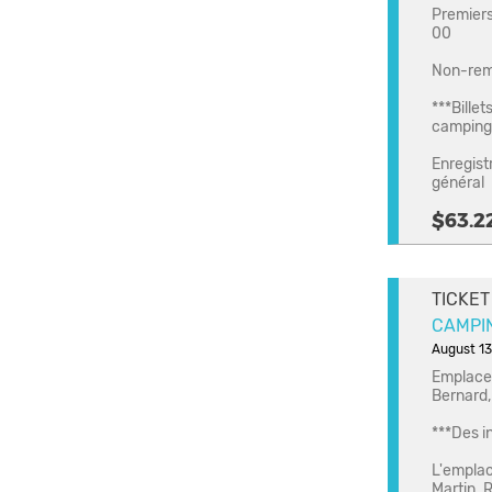
Premiers 
00
Non-rem
***Billet
camping
Enregist
général
$63.2
TICKET
CAMPING
August 13
Emplacem
Bernard,
***Des i
L'emplac
Martin. 