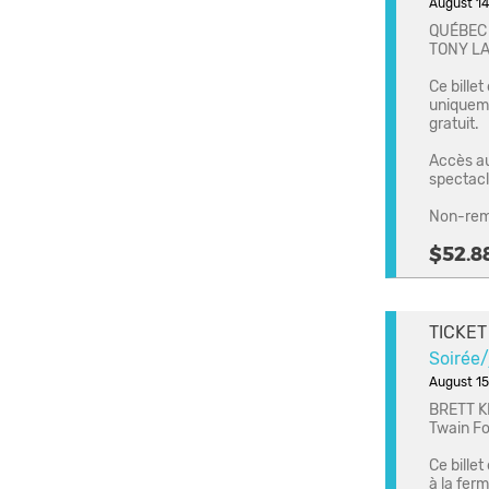
August 14
QUÉBEC 
TONY LA
Ce billet
uniqueme
gratuit.
Accès au 
spectacl
Non-rem
$52.8
TICKET
Soirée
August 15
BRETT K
Twain F
Ce billet
à la ferm