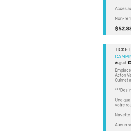
Accès au 
Non-rem
$52.8
TICKET
CAMPING
August 13
Emplacem
Acton Va
Ouimet a
***Des i
Une quar
votre ro
Navette 
Aucun se