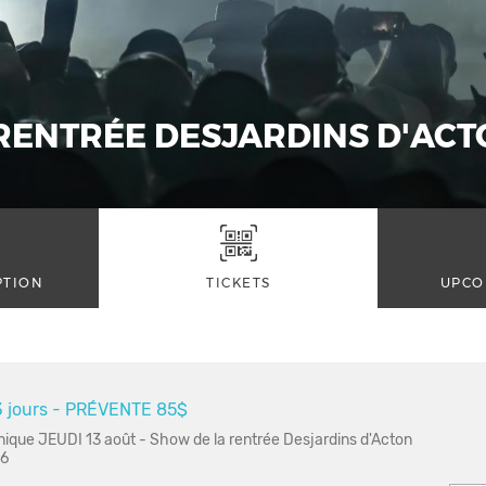
RENTRÉE DESJARDINS D'ACT
PTION
TICKETS
UPCO
3 jours - PRÉVENTE 85$
nique JEUDI 13 août - Show de la rentrée Desjardins d'Acton
26