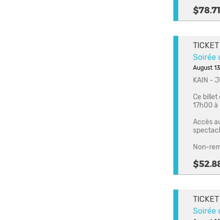
$78.7
TICKET
Soirée 
August 13
KAIN - 
Ce billet
17h00 à l
Accès au 
spectacl
Non-rem
$52.8
TICKET
Soirée