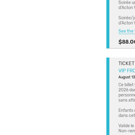
Soirée u
d'Acton 
Soirée/j
d'Acton 
See the t
$88.0
TICKET
VIP FR
August 13
Ce bille
2026 dan
personne
sans att
Enfants d
dans cet
Valide l
Non-rem