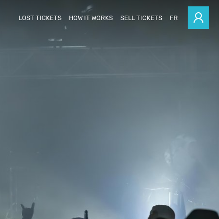
LOST TICKETS
HOW IT WORKS
SELL TICKETS
FR