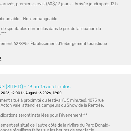
arrivés, premiers servis! (60$/ 3 jours – Arrivée jeudi après 12 h
boursable - Non-échangeable
s de spectacles non-inclus dans le prix de la location du
.***
rement 627895- Établissement d'hébergement touristique
2
 (SITE D) - 13 au 15 août inclus
 2026, 12:00 to August 16 2026, 12:00
ent situé à proximité du festival (± 5 minutes), 1075 rue
 Acton Vale, attend les campeurs du Show de la Rentrée.
ndications seront installées pour l'événement***
ement est situé de l'autre côté de la rivière du Parc Donald-
Rondes régulières faites sur les heures de spectacle.