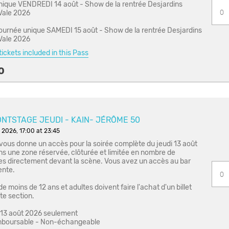
nique VENDREDI 14 août - Show de la rentrée Desjardins
Vale 2026
ournée unique SAMEDI 15 août - Show de la rentrée Desjardins
Vale 2026
ickets included in this Pass
0
ONTSTAGE JEUDI - KAIN- JÉRÔME 50
 2026, 17:00 at 23:45
t vous donne un accès pour la soirée complète du jeudi 13 août
s une zone réservée, clôturée et limitée en nombre de
s directement devant la scène. Vous avez un accès au bar
ente.
e moins de 12 ans et adultes doivent faire l'achat d'un billet
te section.
e 13 août 2026 seulement
boursable - Non-échangeable