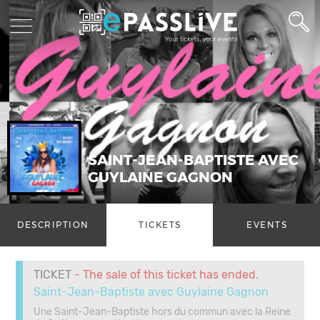
SAINT-JEAN-BAPTISTE AVEC
GUYLAINE GAGNON
DESCRIPTION
TICKETS
EVENTS
TICKET
- The sale of this ticket has ended.
Saint-Jean-Baptiste avec Guylaine Gagnon
Une Saint-Jean-Baptiste hors du commun avec la Reine