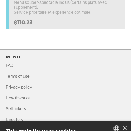
Menu souper-spectacle inclus (certains plats avec
supplément).
Service prioritaire et expérience optimale.
$110.23
MENU
FAQ
Terms of use
Privacy policy
How it works
Sell tickets
Directory
×
This website uses cookies