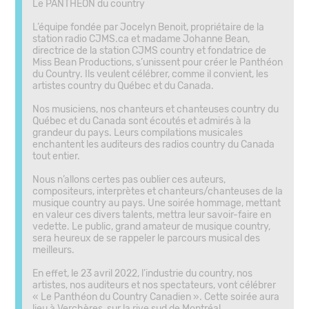
Le PANTHÉON du country
L’équipe fondée par Jocelyn Benoit, propriétaire de la
station radio CJMS.ca et madame Johanne Bean,
directrice de la station CJMS country et fondatrice de
Miss Bean Productions, s’unissent pour créer le Panthéon
du Country. Ils veulent célébrer, comme il convient, les
artistes country du Québec et du Canada.
Nos musiciens, nos chanteurs et chanteuses country du
Québec et du Canada sont écoutés et admirés à la
grandeur du pays. Leurs compilations musicales
enchantent les auditeurs des radios country du Canada
tout entier.
Nous n’allons certes pas oublier ces auteurs,
compositeurs, interprètes et chanteurs/chanteuses de la
musique country au pays. Une soirée hommage, mettant
en valeur ces divers talents, mettra leur savoir-faire en
vedette. Le public, grand amateur de musique country,
sera heureux de se rappeler le parcours musical des
meilleurs.
En effet, le 23 avril 2022, l’industrie du country, nos
artistes, nos auditeurs et nos spectateurs, vont célébrer
« Le Panthéon du Country Canadien ». Cette soirée aura
lieu à Verchères, sur la rive sud de Montréal