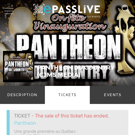
PANTHÉON DU COUNTRY
(CJMS MEDIA)
DESCRIPTION
TICKETS
EVENTS
TICKET
- The sale of this ticket has ended.
Pantheon
Une grande première au Québec :