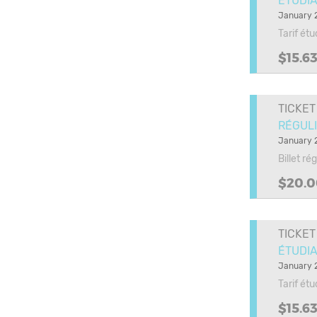
ÉTUDIA
January 2
Tarif ét
$15.6
TICKET
RÉGULI
January 2
Billet ré
$20.0
TICKET
ÉTUDIA
January 2
Tarif ét
$15.6