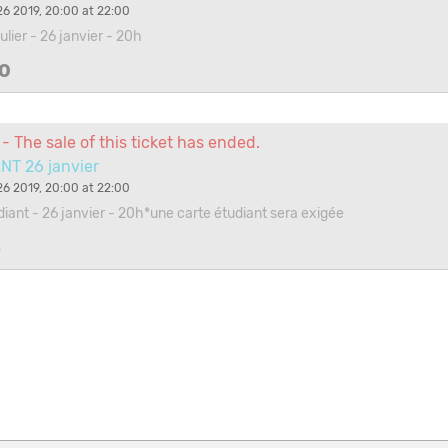
6 2019, 20:00 at 22:00
gulier - 26 janvier - 20h
0
- The sale of this ticket has ended.
NT 26 janvier
6 2019, 20:00 at 22:00
udiant - 26 janvier - 20h*une carte étudiant sera exigée
3