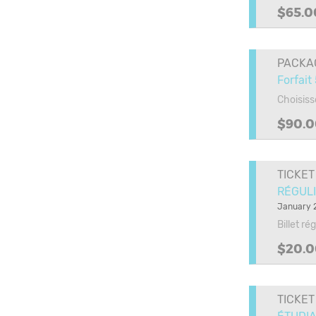
$65.0
PACKA
Forfait
Choisiss
$90.0
TICKET
RÉGULI
January 2
Billet ré
$20.0
TICKET