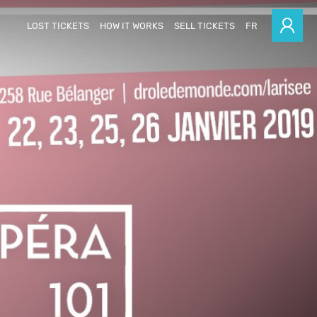
LOST TICKETS
HOW IT WORKS
SELL TICKETS
FR