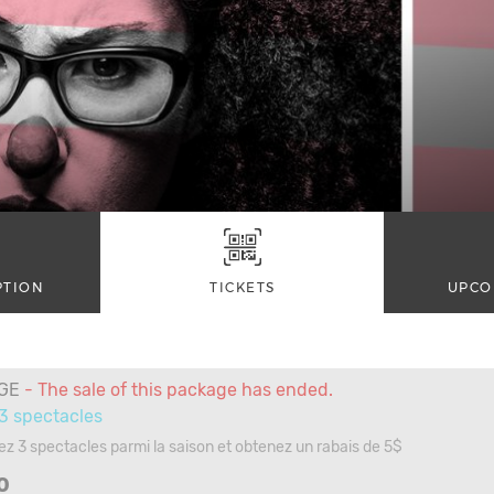
PTION
TICKETS
UPCO
GE
- The sale of this package has ended.
 3 spectacles
ez 3 spectacles parmi la saison et obtenez un rabais de 5$
0