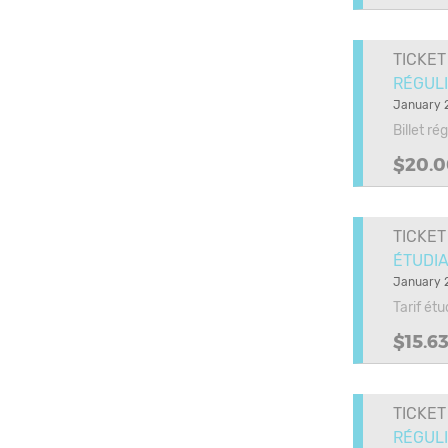
TICKET
RÉGULI
January 2
Billet ré
$20.0
TICKET
ÉTUDIA
January 2
Tarif ét
$15.6
TICKET
RÉGULI