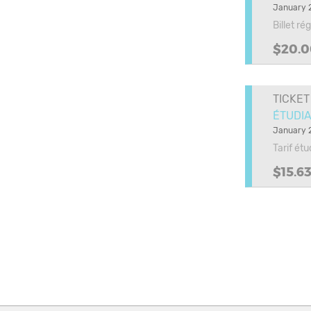
January 2
Billet ré
$20.0
TICKET
ÉTUDIA
January 2
Tarif ét
$15.6