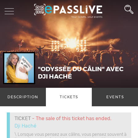
"ODYSSÉE DU CÂLIN" AVEC
DJI HACHÉ
DESCRIPTION
TICKETS
EVENTS
TICKET
- The sale of this ticket has ended.
Dji Haché
\ Lorsque vous pensez aux câlins, vous pensez souvent à