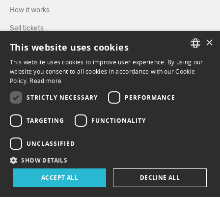
How it works
Sell tickets
×
This website uses cookies
Directory
This website uses cookies to improve user experience. By using our
FRENCH
website you consent to all cookies in accordance with our Cookie
FOLLOW US
Policy.
Read more
ENGLISH
STRICTLY NECESSARY
PERFORMANCE
FACEBOOK
INSTAGRAM
TARGETING
FUNCTIONALITY
UNCLASSIFIED
SHOW DETAILS
ACCEPT ALL
DECLINE ALL
© 2026 ePasslive - All rights reserved