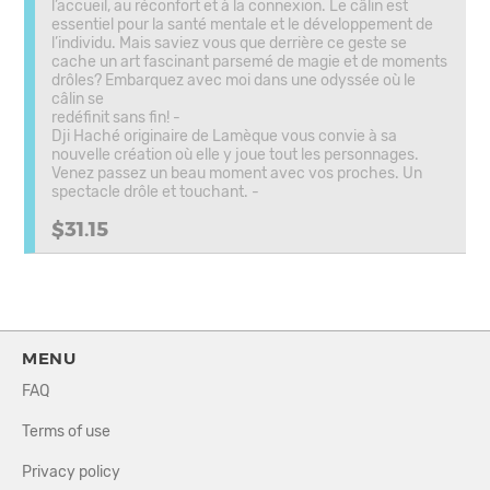
l’accueil, au réconfort et à la connexion. Le câlin est
essentiel pour la santé mentale et le développement de
l’individu. Mais saviez vous que derrière ce geste se
cache un art fascinant parsemé de magie et de moments
drôles? Embarquez avec moi dans une odyssée où le
câlin se
redéfinit sans fin! -
Dji Haché originaire de Lamèque vous convie à sa
nouvelle création où elle y joue tout les personnages.
Venez passez un beau moment avec vos proches. Un
spectacle drôle et touchant. -
$31.15
MENU
FAQ
Terms of use
Privacy policy