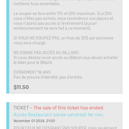
mettions tous ensembles.
Le souper se fera entre 17h et 20h maximum. Si à 20h
vous n'êtes pas arrivés, nous revendrons vos places et
vous n'aurez pas accès à l'événement (aucun
remboursement ne sera fait à ce moment).
SI VOUS NE SOUPEZ PAS, un frais de 30$ par personne
vous sera chargé.
NE DONNE PAS ACCÈS AU BILLARD.
Si vous désirez avoir accès au Billard vous devez acheter
le billet pour le Billard.
ÉVÉNEMENT 18 ANS
Pas de preuve d'identité, pas d'entrée.
$11.50
TICKET
- The sale of this ticket has ended.
Accès Restaurant soirée vendredi 1er nov.
November 01 2024, 21:00
POUR CEUX NE DÉSIRANT PAS SOUPER, mais seulement