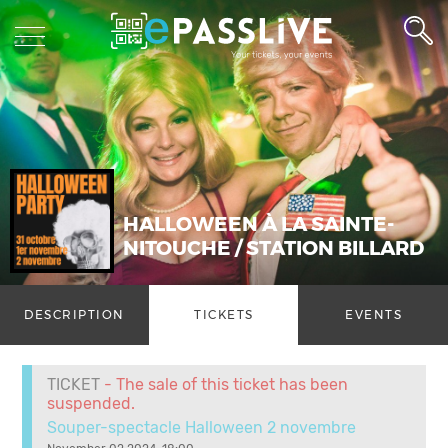
HALLOWEEN À LA SAINTE-
NITOUCHE / STATION BILLARD
DESCRIPTION
TICKETS
EVENTS
TICKET
- The sale of this ticket has been
suspended.
Souper-spectacle Halloween 2 novembre