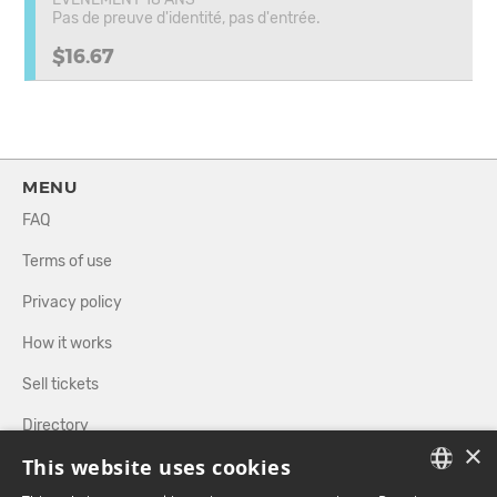
Pas de preuve d'identité, pas d'entrée.
$16.67
MENU
FAQ
Terms of use
Privacy policy
How it works
Sell tickets
Directory
×
This website uses cookies
FOLLOW US