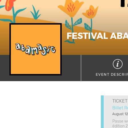
FESTIVAL AB
EVENT DESCRI
TICKET
Billet 
August 12
Passe we
édition 2