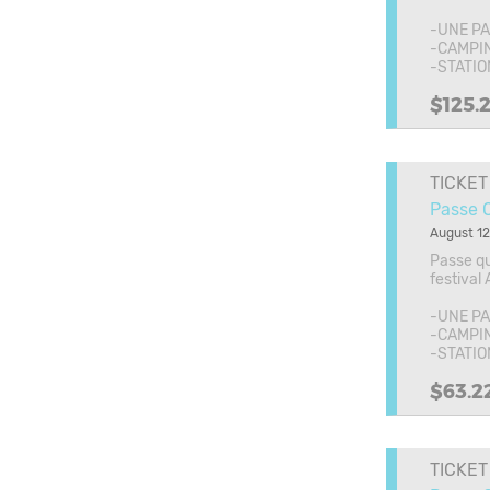
-UNE PA
-CAMPIN
-STATI
$125.
TICKET
Passe 
August 12
Passe qu
festival
-UNE PA
-CAMPIN
-STATI
$63.2
TICKET