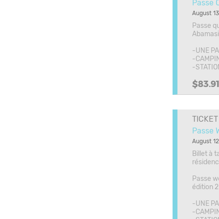
Passe 
August 13
Passe qu
Abamasic
-UNE PA
-CAMPIN
-STATI
$83.9
TICKET
Passe W
August 12
Billet à 
résidenc
Passe we
édition 2
-UNE PA
-CAMPIN