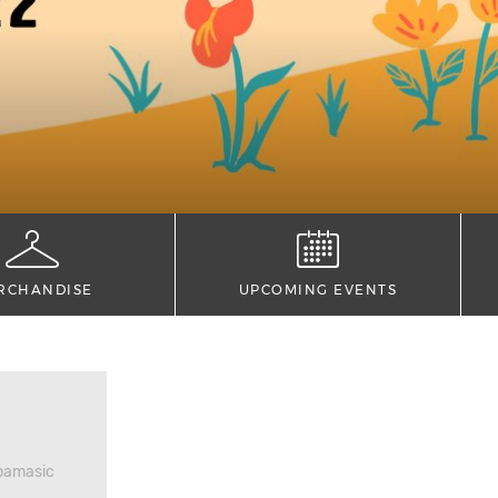
RCHANDISE
UPCOMING EVENTS
Abamasic