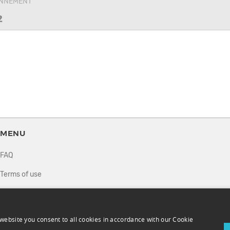
ONNEMENT
2
MENU
FAQ
Terms of use
Privacy policy
How it works
website you consent to all cookies in accordance with our Cookie