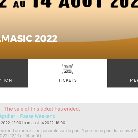
AMASIC 2022
PTION
TICKETS
ME
- The sale of this ticket has ended.
Régulier - Passe Weekend
 2022, 12:00 to August 14 2022, 18:00
ekend en admission générale valide pour 1 personne pour le festival 
022 (12,13 et 14 août)