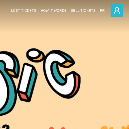
LOST TICKETS
HOW IT WORKS
SELL TICKETS
FR