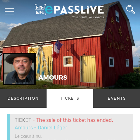
AMOURS
DESCRIPTION
TICKETS
EVENTS
TICKET
- The sale of this ticket has ended.
Amours - Daniel Léger
Le cœur à nu.