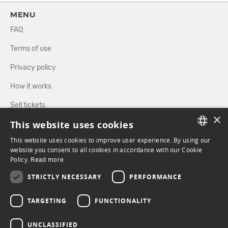
MENU
FAQ
Terms of use
Privacy policy
How it works
Sell tickets
×
This website uses cookies
Directory
This website uses cookies to improve user experience. By using our
FRENCH
website you consent to all cookies in accordance with our Cookie
FOLLOW US
Policy.
Read more
ENGLISH
STRICTLY NECESSARY
PERFORMANCE
FACEBOOK
INSTAGRAM
TARGETING
FUNCTIONALITY
UNCLASSIFIED