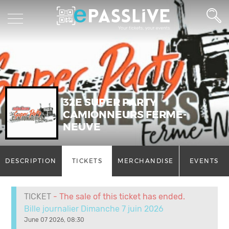
32E SUPER PARTY
CAMIONNEURS FERME-
NEUVE
DESCRIPTION
TICKETS
MERCHANDISE
EVENTS
TICKET
- The sale of this ticket has ended.
Bille journalier Dimanche 7 juin 2026
June 07 2026, 08:30